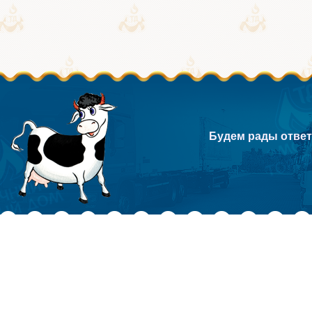
Будем рады ответ
Главная
Продукция
Поставщикам
История
Контракты
Стать поставщиком
Миссия и ценности
Ассортимент
Склад и логистика
Территория покрытия